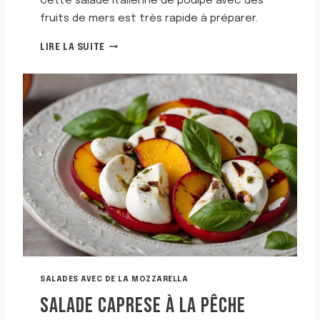
Cette salade italienne de poulpe avec des
fruits de mers est très rapide à préparer.
S
LIRE LA SUITE
A
L
A
D
E
I
T
A
L
I
E
N
N
E
A
U
SALADES AVEC DE LA MOZZARELLA
P
SALADE CAPRESE À LA PÊCHE
O
U