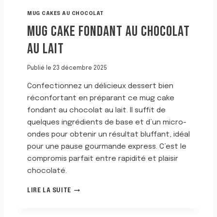
D
MUG CAKES AU CHOCOLAT
U
MUG CAKE FONDANT AU CHOCOLAT
C
H
AU LAIT
O
C
O
Publié le
23 décembre 2025
L
Confectionnez un délicieux dessert bien
A
T
réconfortant en préparant ce mug cake
E
fondant au chocolat au lait. Il suffit de
N
quelques ingrédients de base et d’un micro-
P
ondes pour obtenir un résultat bluffant, idéal
O
U
pour une pause gourmande express. C’est le
D
compromis parfait entre rapidité et plaisir
R
chocolaté.
E
M
LIRE LA SUITE
U
G