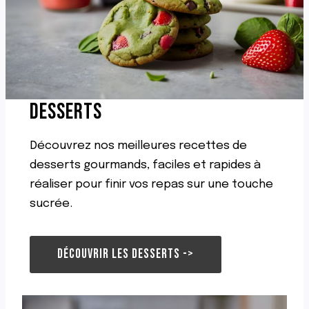
Y
O
Z
A
S
A
U
DESSERTS
X
L
É
Découvrez nos meilleures recettes de
G
U
desserts gourmands, faciles et rapides à
M
réaliser pour finir vos repas sur une touche
E
sucrée.
S
DÉCOUVRIR LES DESSERTS ->