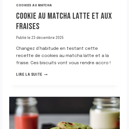
H
COOKIES AU MATCHA
O
COOKIE AU MATCHA LATTE ET AUX
C
O
FRAISES
L
A
T
Publié le
23 décembre 2025
Changez d’habitude en testant cette
recette de cookies au matcha latte et a la
fraise. Ces biscuits vont vous rendre accro !
C
LIRE LA SUITE
O
O
K
I
E
A
U
M
A