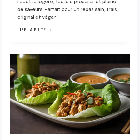
recette légère, facile à préparer et pleine
L
de saveurs. Parfait pour un repas sain, frais,
A
original et végan !
L
A
W
LIRE LA SUITE
I
R
T
A
U
P
E
D
E
L
A
I
T
U
E
A
U
T
O
F
U