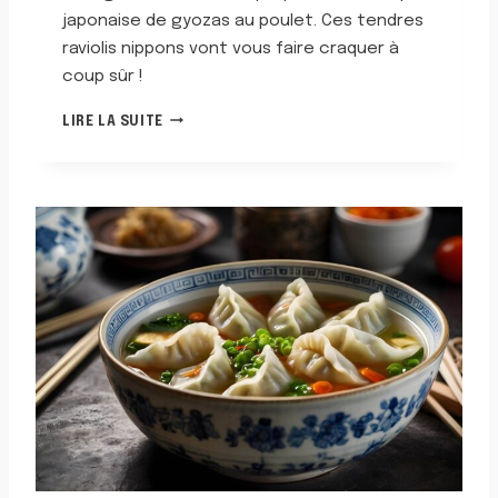
japonaise de gyozas au poulet. Ces tendres
raviolis nippons vont vous faire craquer à
coup sûr !
S
LIRE LA SUITE
O
U
P
E
D
E
G
Y
O
Z
A
S
A
U
P
O
U