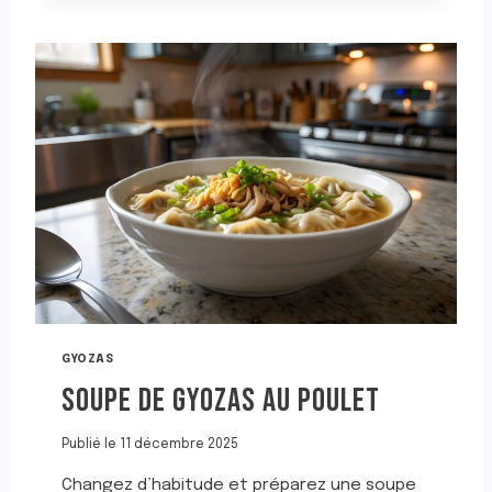
Z
I
A
S
S
S
A
A
U
U
P
C
O
E
R
C
C
A
E
C
T
A
A
H
U
U
P
È
O
T
U
E
GYOZAS
L
SOUPE DE GYOZAS AU POULET
E
T
Publié le
11 décembre 2025
Changez d’habitude et préparez une soupe