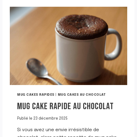
C
A
K
E
F
O
N
D
A
N
T
A
U
C
H
O
MUG CAKES RAPIDES
|
MUG CAKES AU CHOCOLAT
C
MUG CAKE RAPIDE AU CHOCOLAT
O
L
A
Publié le
23 décembre 2025
T
A
Si vous avez une envie irrésistible de
U