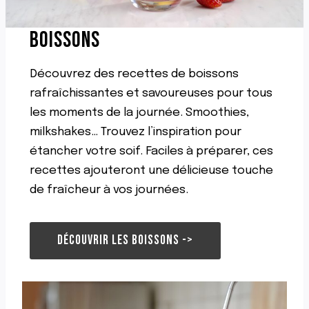
A
,
BOISSONS
S
A
N
Découvrez des recettes de boissons
S
C
rafraîchissantes et savoureuses pour tous
H
les moments de la journée. Smoothies,
O
milkshakes… Trouvez l’inspiration pour
C
O
étancher votre soif. Faciles à préparer, ces
L
recettes ajouteront une délicieuse touche
A
T
de fraîcheur à vos journées.
DÉCOUVRIR LES BOISSONS ->