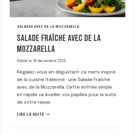
L
A
P
Ê
C
SALADES AVEC DE LA MOZZARELLA
H
SALADE FRAÎCHE AVEC DE LA
E
MOZZARELLA
Publié le
18 décembre 2025
Régalez-vous en dégustant ce mets inspiré
de la cuisine Italienne : une Salade Fraîche
avec de la Mozzarella. Cette entrée simple
et rapide va éveiller vos papilles pour la suite
de votre repas.
S
LIRE LA SUITE
A
L
A