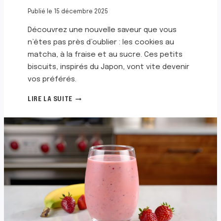
E
E
Publié le
15 décembre 2025
T
Découvrez une nouvelle saveur que vous
A
U
n’êtes pas près d’oublier : les cookies au
C
matcha, à la fraise et au sucre. Ces petits
H
biscuits, inspirés du Japon, vont vite devenir
O
vos préférés.
C
O
C
LIRE LA SUITE
L
O
A
O
T
K
I
E
A
U
M
A
T
C
H