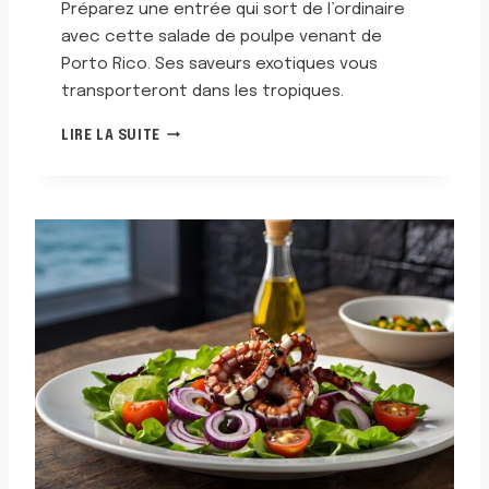
Préparez une entrée qui sort de l’ordinaire
avec cette salade de poulpe venant de
Porto Rico. Ses saveurs exotiques vous
transporteront dans les tropiques.
S
LIRE LA SUITE
A
L
A
D
E
D
E
P
O
U
L
P
E
P
O
R