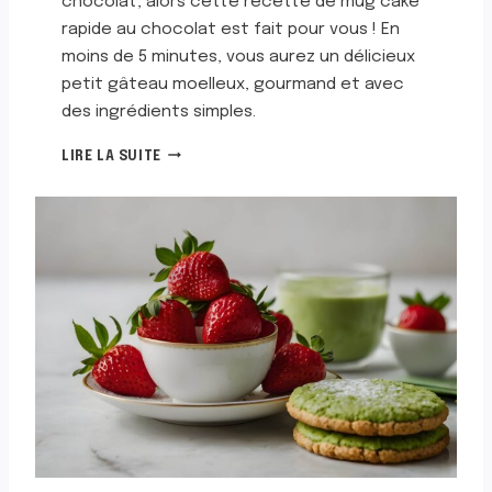
chocolat, alors cette recette de mug cake
L
rapide au chocolat est fait pour vous ! En
A
moins de 5 minutes, vous aurez un délicieux
I
T
petit gâteau moelleux, gourmand et avec
des ingrédients simples.
M
LIRE LA SUITE
U
G
C
A
K
E
R
A
P
I
D
E
A
U
C