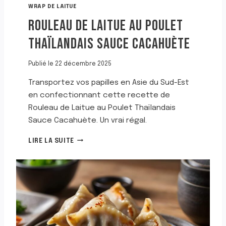
T
WRAP DE LAITUE
H
ROULEAU DE LAITUE AU POULET
A
Ï
THAÏLANDAIS SAUCE CACAHUÈTE
Publié le
22 décembre 2025
Transportez vos papilles en Asie du Sud-Est
en confectionnant cette recette de
Rouleau de Laitue au Poulet Thaïlandais
Sauce Cacahuète. Un vrai régal.
R
LIRE LA SUITE
O
U
L
E
A
U
D
E