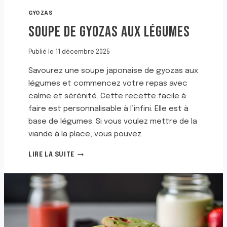
L
GYOZAS
E
SOUPE DE GYOZAS AUX LÉGUMES
T
Publié le
11 décembre 2025
Savourez une soupe japonaise de gyozas aux
légumes et commencez votre repas avec
calme et sérénité. Cette recette facile à
faire est personnalisable à l’infini. Elle est à
base de légumes. Si vous voulez mettre de la
viande à la place, vous pouvez.
S
LIRE LA SUITE
O
U
P
E
D
E
G