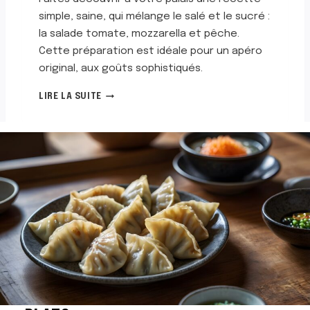
R
E
simple, saine, qui mélange le salé et le sucré :
L
la salade tomate, mozzarella et pêche.
L
Cette préparation est idéale pour un apéro
A
original, aux goûts sophistiqués.
S
LIRE LA SUITE
A
L
A
D
E
T
O
M
A
T
E
M
O
Z
Z