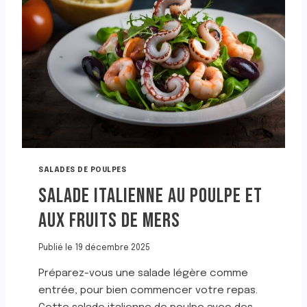
D
E
P
O
U
L
P
E
G
R
I
L
L
SALADES DE POULPES
É
SALADE ITALIENNE AU POULPE ET
E
G
AUX FRUITS DE MERS
R
E
C
Publié le
19 décembre 2025
Q
Préparez-vous une salade légère comme
U
E
entrée, pour bien commencer votre repas.