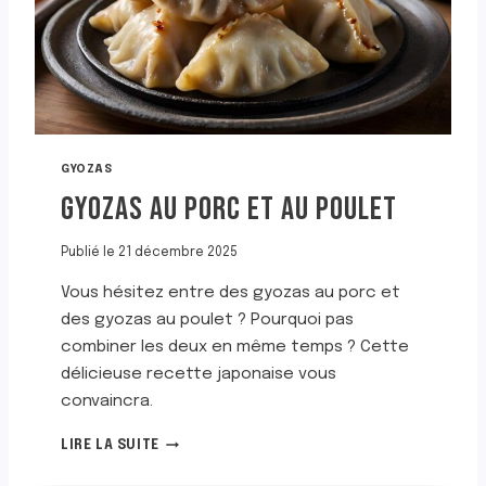
L
A
I
T
U
E
A
U
GYOZAS
P
GYOZAS AU PORC ET AU POULET
O
U
L
Publié le
21 décembre 2025
E
T
Vous hésitez entre des gyozas au porc et
T
des gyozas au poulet ? Pourquoi pas
H
combiner les deux en même temps ? Cette
A
délicieuse recette japonaise vous
Ï
L
convaincra.
A
G
N
LIRE LA SUITE
Y
D
O
A