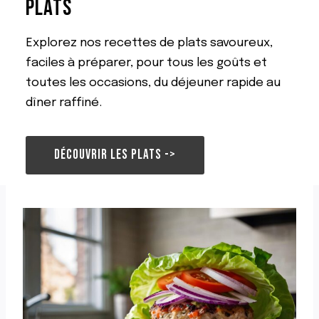
PLATS
A
R
E
Explorez nos recettes de plats savoureux,
L
faciles à préparer, pour tous les goûts et
L
A
toutes les occasions, du déjeuner rapide au
P
dîner raffiné.
Ê
C
H
E
DÉCOUVRIR LES PLATS ->