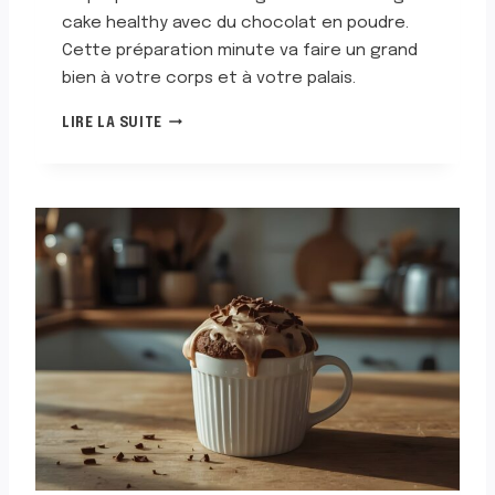
cake healthy avec du chocolat en poudre.
Cette préparation minute va faire un grand
bien à votre corps et à votre palais.
M
LIRE LA SUITE
U
G
C
A
K
E
H
E
A
L
T
H
Y
A
V
E
C