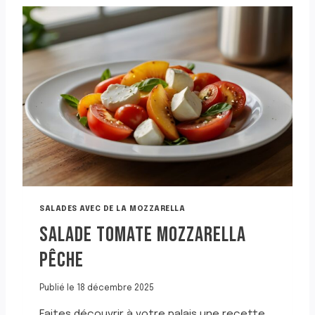
D
E
F
R
A
Î
C
H
E
A
V
E
C
D
E
SALADES AVEC DE LA MOZZARELLA
L
SALADE TOMATE MOZZARELLA
A
M
PÊCHE
O
Z
Z
Publié le
18 décembre 2025
A
Faites découvrir à votre palais une recette