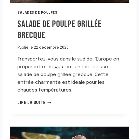
T
O
SALADES DE POULPES
R
SALADE DE POULPE GRILLÉE
I
C
GRECQUE
A
I
N
Publié le
22 décembre 2025
E
Transportez-vous dans le sud de l’Europe en
préparant et dégustant une délicieuse
salade de poulpe grillée grecque. Cette
entrée charmante est idéale pour les
chaudes températures.
S
LIRE LA SUITE
A
L
A
D
E