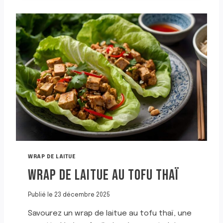
P
B
U
R
G
E
R
À
L
A
D
I
N
D
E
E
WRAP DE LAITUE
T
WRAP DE LAITUE AU TOFU THAÏ
A
V
E
Publié le
23 décembre 2025
C
D
Savourez un wrap de laitue au tofu thaï, une
E