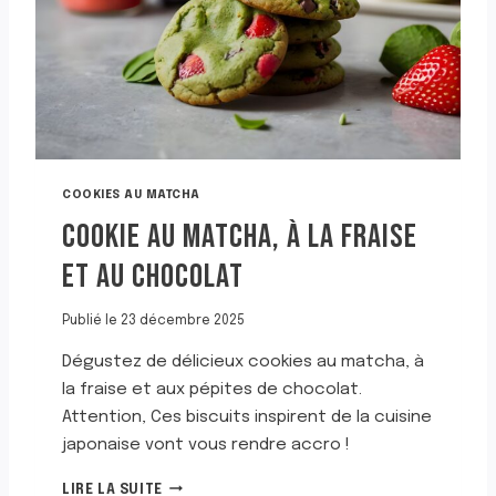
T
C
H
A
L
A
T
T
E
COOKIES AU MATCHA
E
COOKIE AU MATCHA, À LA FRAISE
T
A
ET AU CHOCOLAT
U
X
F
Publié le
23 décembre 2025
R
Dégustez de délicieux cookies au matcha, à
A
I
la fraise et aux pépites de chocolat.
S
Attention, Ces biscuits inspirent de la cuisine
E
japonaise vont vous rendre accro !
S
C
LIRE LA SUITE