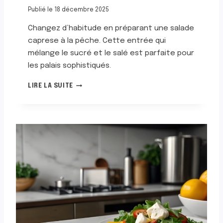
L
Publié le
18 décembre 2025
P
E
Changez d’habitude en préparant une salade
E
caprese à la pêche. Cette entrée qui
T
mélange le sucré et le salé est parfaite pour
A
les palais sophistiqués.
U
X
S
LIRE LA SUITE
F
A
R
L
U
A
I
D
T
E
S
C
D
A
E
P
M
R
E
E
R
S
S
E
À