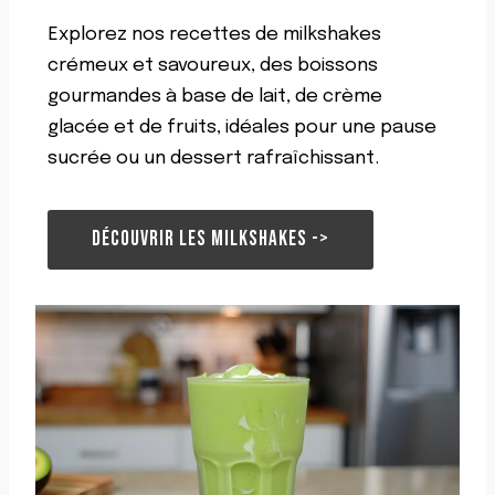
L
Explorez nos recettes de milkshakes
A
B
crémeux et savoureux, des boissons
A
gourmandes à base de lait, de crème
N
glacée et de fruits, idéales pour une pause
A
N
sucrée ou un dessert rafraîchissant.
E
E
T
DÉCOUVRIR LES MILKSHAKES ->
A
U
C
H
O
C
O
L
A
T