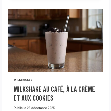
K
S
H
A
K
E
S
A
N
S
S
U
C
R
E
À
MILKSHAKES
L
MILKSHAKE AU CAFÉ, À LA CRÈME
’
A
ET AUX COOKIES
V
O
C
Publié le
23 décembre 2025