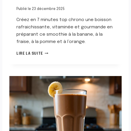
Publié le
23 décembre 2025
Créez en 7 minutes top chrono une boisson
rafraichissante, vitaminée et gourmande en
préparant ce smoothie à la banane, à la
fraise, à la pomme et à l’orange.
S
LIRE LA SUITE
M
O
O
T
H
I
E
À
L
A
B
A
N