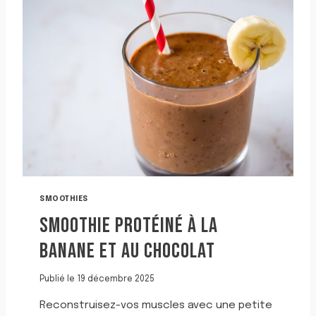
E
H
T
I
À
E
L
H
’
E
O
A
R
L
A
T
N
H
G
Y
E
À
L
A
B
SMOOTHIES
A
SMOOTHIE PROTÉINÉ À LA
N
A
BANANE ET AU CHOCOLAT
N
E
,
Publié le
19 décembre 2025
A
Reconstruisez-vos muscles avec une petite
U