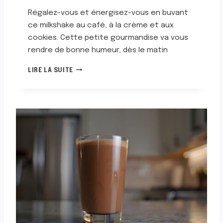
A
Régalez-vous et énergisez-vous en buvant
T
ce milkshake au café, à la crème et aux
cookies. Cette petite gourmandise va vous
rendre de bonne humeur, dès le matin
M
LIRE LA SUITE
I
L
K
S
H
A
K
E
A
U
C
A
F
É
,