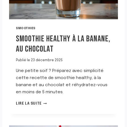
A
N
E
,
À
SMOOTHIES
L
SMOOTHIE HEALTHY À LA BANANE,
A
F
AU CHOCOLAT
R
A
I
Publié le
23 décembre 2025
S
Une petite soif ? Préparez avec simplicité
E
,
cette recette de smoothie healthy, à la
À
banane et au chocolat et réhydratez-vous
L
en moins de 5 minutes.
A
P
S
LIRE LA SUITE
O
M
M
O
M
O
E
T