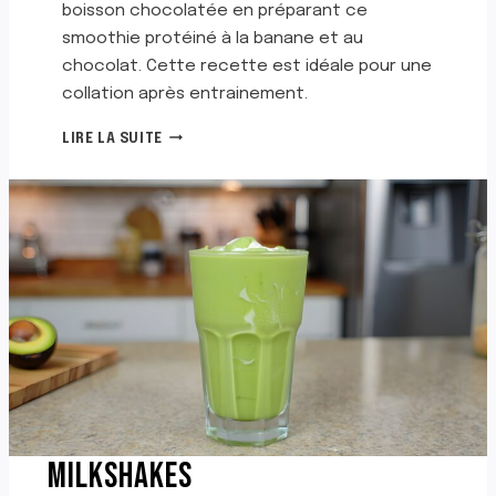
C
boisson chocolatée en préparant ce
H
smoothie protéiné à la banane et au
O
chocolat. Cette recette est idéale pour une
C
collation après entrainement.
O
L
S
LIRE LA SUITE
A
M
T
O
O
T
H
I
E
P
R
O
T
É
I
N
MILKSHAKES
É
À