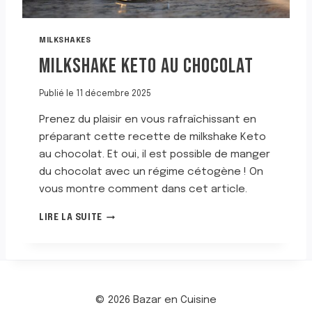
À
L
A
MILKSHAKES
C
MILKSHAKE KETO AU CHOCOLAT
R
È
M
Publié le
11 décembre 2025
E
E
Prenez du plaisir en vous rafraîchissant en
T
préparant cette recette de milkshake Keto
A
au chocolat. Et oui, il est possible de manger
U
du chocolat avec un régime cétogène ! On
X
C
vous montre comment dans cet article.
O
M
O
LIRE LA SUITE
I
K
L
I
K
E
S
S
H
© 2026 Bazar en Cuisine
A