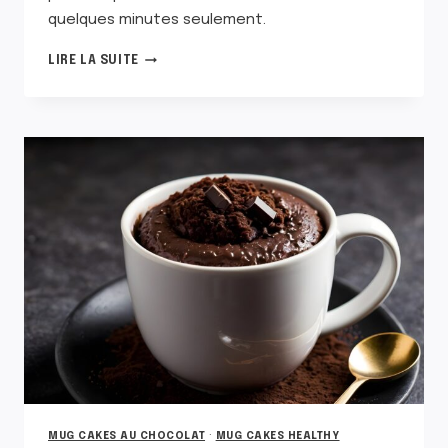
quelques minutes seulement.
TOP
LIRE LA SUITE
23
DES
MEILLEURS
IDÉES
DE
MUG
CAKES
MUG CAKES AU CHOCOLAT
·
MUG CAKES HEALTHY