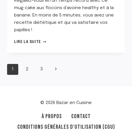
Régalez-vous en un temps record avec ce
mug cake aux flocons d’avoine healthy et à la
banane. En moins de 5 minutes, vous avez une
recette diététique et qui va satisfaire vos
papilles !
MUG
LIRE LA SUITE
CAKE
AUX
FLOCONS
D’AVOINE
NAVIGATION
Page
1
2
3
HEALTHY
ET
suivante
DE
À
LA
PAGE
BANANE
© 2026 Bazar en Cuisine
À PROPOS
CONTACT
CONDITIONS GÉNÉRALES D’UTILISATION (CGU)