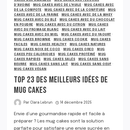
D'AVOINE
·
MUG CAKES AVEC DE L'HUILE
·
MUG CAKES AVEC
DE LA COMPOTE
·
MUG CAKES AVEC DE LA CONFITURE
·
MUG
CAKES AVEC DE LA FARINE
·
MUG CAKES AVEC DE LA WHEY
·
MUG CAKES AVEC DU BLÉ
·
MUG CAKES AVEC DU CHOCOLAT
EN POUDRE
·
MUG CAKES AVEC DU CITRON
·
MUG CAKES
AVEC DU FROMAGE BLANC
·
MUG CAKES AVEC DU LAIT
·
MUG CAKES AVEC DU MIEL
·
MUG CAKES AVEC DU YAOURT
·
MUG CAKES BROWNIE
·
MUG CAKES COOKIE
·
MUG CAKES
FACILES
·
MUG CAKES HEALTHY
·
MUG CAKES NATURES
·
MUG CAKES NOIX DE COCO
·
MUG CAKES OREO
·
MUG
CAKES PEU CALORIQUES
·
MUG CAKES PROTÉINÉ
·
MUG
CAKES RAPIDES
·
MUG CAKES SALÉS
·
MUG CAKES SANS
BEURRE
·
MUG CAKES SANS LAIT
·
MUG CAKES SANS OEUF
·
MUG CAKES VÉGAN
TOP 23 DES MEILLEURS IDÉES DE
MUG CAKES
Par
Clara Lebrun
14 décembre 2025
Envie d’une gourmandise rapide et facile à
préparer ? Les mug cakes sont la solution
parfaite pour satisfaire une envie sucrée en