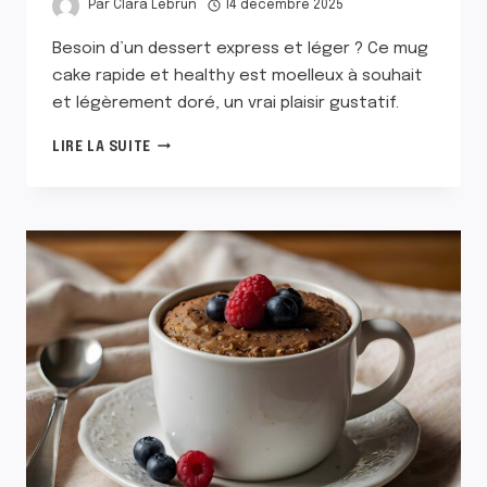
Par
Clara Lebrun
14 décembre 2025
Besoin d’un dessert express et léger ? Ce mug
cake rapide et healthy est moelleux à souhait
et légèrement doré, un vrai plaisir gustatif.
MUG
LIRE LA SUITE
CAKE
RAPIDE
ET
HEALTHY