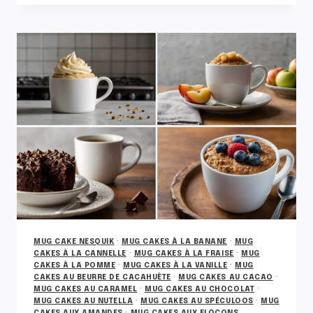
AUX
FLOCONS
D’AVOINE,
HEALTHY
ET
PROTÉINÉ
MUG CAKE NESQUIK
·
MUG CAKES À LA BANANE
·
MUG
CAKES À LA CANNELLE
·
MUG CAKES À LA FRAISE
·
MUG
CAKES À LA POMME
·
MUG CAKES À LA VANILLE
·
MUG
CAKES AU BEURRE DE CACAHUÈTE
·
MUG CAKES AU CACAO
·
MUG CAKES AU CARAMEL
·
MUG CAKES AU CHOCOLAT
·
MUG CAKES AU NUTELLA
·
MUG CAKES AU SPÉCULOOS
·
MUG
CAKES AUX AMANDES
·
MUG CAKES AUX FLOCONS