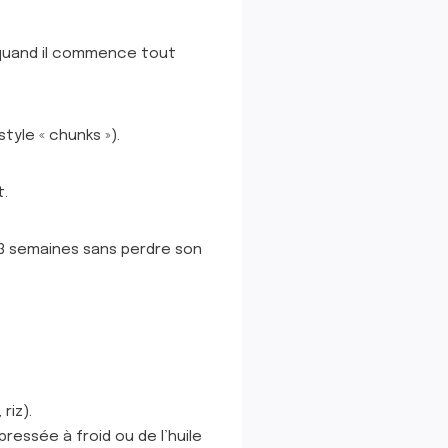
ur quand il commence tout
yle « chunks »).
t.
 3 semaines sans perdre son
riz).
ressée à froid ou de l’huile