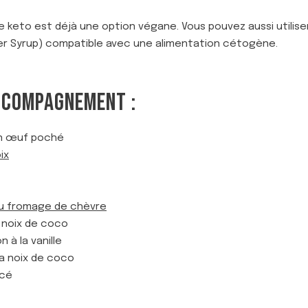
ble keto est déjà une option végane. Vous pouvez aussi utilis
iber Syrup) compatible avec une alimentation cétogène.
CCOMPAGNEMENT :
un œuf poché
ix
au fromage de chèvre
 noix de coco
à la vanille
a noix de coco
icé