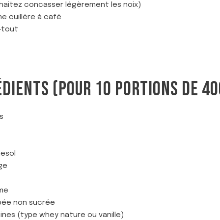
haitez concasser légèrement les noix)
ne cuillère à café
-tout
ÉDIENTS (POUR 10 PORTIONS DE 40G
s
nesol
ge
ame
âpée non sucrée
ines (type whey nature ou vanille)