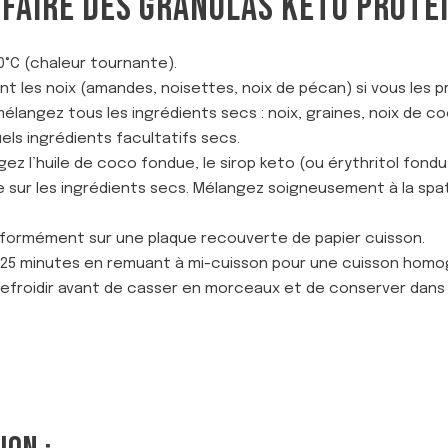
FAIRE DES GRANOLAS KETO PROTÉI
0°C (chaleur tournante).
 les noix (amandes, noisettes, noix de pécan) si vous les 
mélangez tous les ingrédients secs : noix, graines, noix de 
els ingrédients facultatifs secs.
ez l’huile de coco fondue, le sirop keto (ou érythritol fondu) 
e sur les ingrédients secs. Mélangez soigneusement à la spat
niformément sur une plaque recouverte de papier cuisson.
 25 minutes en remuant à mi-cuisson pour une cuisson homo
efroidir avant de casser en morceaux et de conserver dans