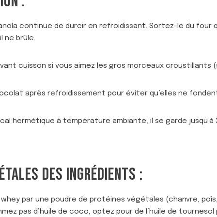
ION :
e granola continue de durcir en refroidissant. Sortez-le du fo
l ne brûle.
nt cuisson si vous aimez les gros morceaux croustillants (st
ocolat après refroidissement pour éviter qu’elles ne fonden
ocal hermétique à température ambiante, il se garde jusqu’à
ÉTALES DES INGRÉDIENTS :
 whey par une poudre de protéines végétales (chanvre, pois, 
mmez pas d’huile de coco, optez pour de l’huile de tournesol p