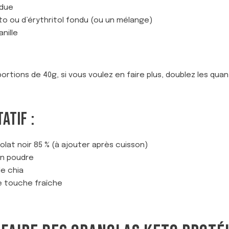
ndue
eto ou d’érythritol fondu (ou un mélange)
anille
rtions de 40g, si vous voulez en faire plus, doublez les quant
ATIF :
lat noir 85 % (à ajouter après cuisson)
en poudre
de chia
e touche fraîche