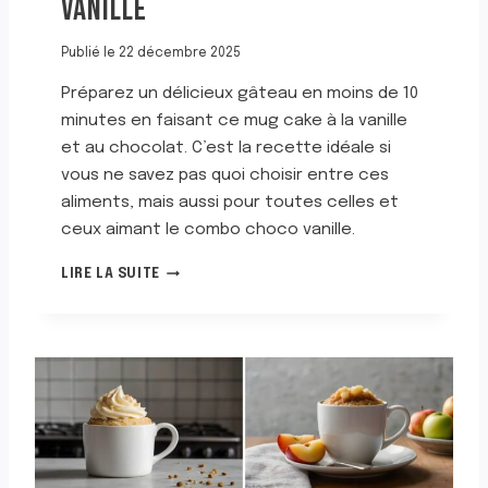
VANILLE
L
L
É
Publié le
22 décembre 2025
Préparez un délicieux gâteau en moins de 10
minutes en faisant ce mug cake à la vanille
et au chocolat. C’est la recette idéale si
vous ne savez pas quoi choisir entre ces
aliments, mais aussi pour toutes celles et
ceux aimant le combo choco vanille.
M
LIRE LA SUITE
U
G
C
A
K
E
A
U
C