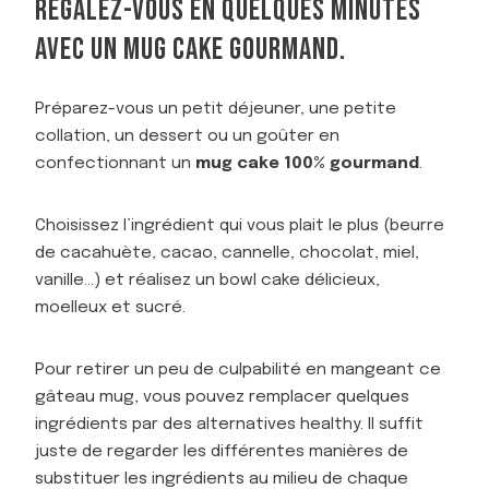
RÉGALEZ-VOUS EN QUELQUES MINUTES
E
S
AVEC UN MUG CAKE GOURMAND.
M
E
I
Préparez-vous un petit déjeuner, une petite
L
collation, un dessert ou un goûter en
L
confectionnant un
mug cake 100% gourmand
.
E
U
R
Choisissez l’ingrédient qui vous plait le plus (beurre
S
de cacahuète, cacao, cannelle, chocolat, miel,
I
D
vanille…) et réalisez un bowl cake délicieux,
É
moelleux et sucré.
E
S
D
Pour retirer un peu de culpabilité en mangeant ce
E
gâteau mug, vous pouvez remplacer quelques
M
ingrédients par des alternatives healthy. Il suffit
U
juste de regarder les différentes manières de
G
C
substituer les ingrédients au milieu de chaque