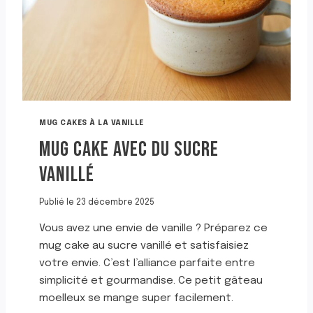
L
A
F
R
A
I
S
E
E
MUG CAKES À LA VANILLE
T
MUG CAKE AVEC DU SUCRE
A
U
VANILLÉ
C
H
O
Publié le
23 décembre 2025
C
Vous avez une envie de vanille ? Préparez ce
O
L
mug cake au sucre vanillé et satisfaisiez
A
votre envie. C’est l’alliance parfaite entre
T
simplicité et gourmandise. Ce petit gâteau
moelleux se mange super facilement.