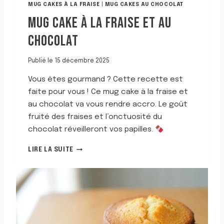
U
MUG CAKES À LA FRAISE
|
MUG CAKES AU CHOCOLAT
F
MUG CAKE À LA FRAISE ET AU
O
U
CHOCOLAT
R
Publié le
15 décembre 2025
Vous êtes gourmand ? Cette recette est
faite pour vous ! Ce mug cake à la fraise et
au chocolat va vous rendre accro. Le goût
fruité des fraises et l’onctuosité du
chocolat réveilleront vos papilles.
M
LIRE LA SUITE
U
G
C
A
K
E
À