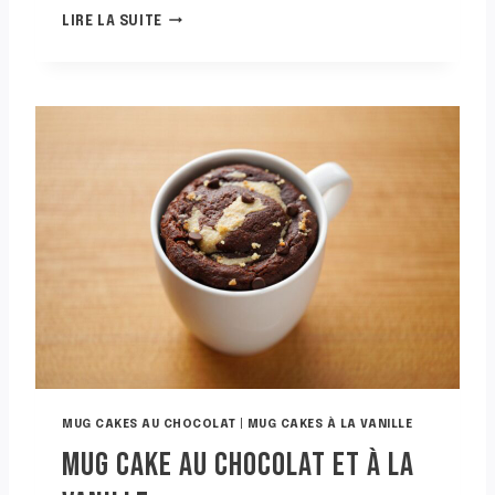
M
LIRE LA SUITE
U
G
C
A
K
E
A
V
E
C
D
U
S
U
C
R
E
V
MUG CAKES AU CHOCOLAT
|
MUG CAKES À LA VANILLE
A
MUG CAKE AU CHOCOLAT ET À LA
N
I