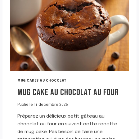
E
F
O
N
D
A
N
T
A
U
C
H
O
MUG CAKES AU CHOCOLAT
C
MUG CAKE AU CHOCOLAT AU FOUR
O
L
A
Publié le
17 décembre 2025
T
A
Préparez un délicieux petit gâteau au
V
chocolat au four en suivant cette recette
E
de mug cake. Pas besoin de faire une
C