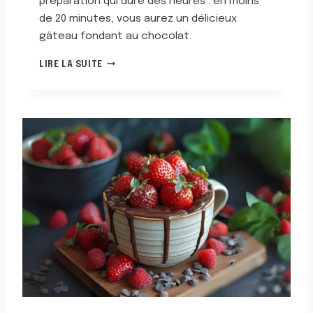
préparation qui dure des heures : en moins
D
E
de 20 minutes, vous aurez un délicieux
L
gâteau fondant au chocolat.
A
B
M
LIRE LA SUITE
A
U
N
G
A
C
N
A
E
K
E
A
U
C
H
O
C
O
L
A
T
A