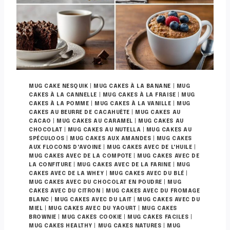
H
O
C
O
L
A
T
E
T
MUG CAKE NESQUIK
|
MUG CAKES À LA BANANE
|
MUG
À
CAKES À LA CANNELLE
|
MUG CAKES À LA FRAISE
|
MUG
L
CAKES À LA POMME
|
MUG CAKES À LA VANILLE
|
MUG
CAKES AU BEURRE DE CACAHUÈTE
A
|
MUG CAKES AU
CACAO
|
MUG CAKES AU CARAMEL
|
MUG CAKES AU
V
CHOCOLAT
|
MUG CAKES AU NUTELLA
|
MUG CAKES AU
A
SPÉCULOOS
|
MUG CAKES AUX AMANDES
|
MUG CAKES
N
AUX FLOCONS D'AVOINE
|
MUG CAKES AVEC DE L'HUILE
|
I
MUG CAKES AVEC DE LA COMPOTE
|
MUG CAKES AVEC DE
L
LA CONFITURE
|
MUG CAKES AVEC DE LA FARINE
|
MUG
CAKES AVEC DE LA WHEY
|
MUG CAKES AVEC DU BLÉ
|
L
MUG CAKES AVEC DU CHOCOLAT EN POUDRE
|
MUG
E
CAKES AVEC DU CITRON
|
MUG CAKES AVEC DU FROMAGE
BLANC
|
MUG CAKES AVEC DU LAIT
|
MUG CAKES AVEC DU
MIEL
|
MUG CAKES AVEC DU YAOURT
|
MUG CAKES
BROWNIE
|
MUG CAKES COOKIE
|
MUG CAKES FACILES
|
MUG CAKES HEALTHY
|
MUG CAKES NATURES
|
MUG