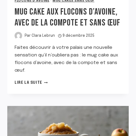
FLOCONS D'AVOINE
·
MUG CAKES SANS OEUF
MUG CAKE AUX FLOCONS D’AVOINE,
AVEC DE LA COMPOTE ET SANS ŒUF
Par
Clara Lebrun
9 décembre 2025
Faites découvrir à votre palais une nouvelle
sensation qu’il n’oubliera pas : le mug cake aux
flocons d’avoine, avec de la compote et sans
œuf.
MUG
LIRE LA SUITE
CAKE
AUX
FLOCONS
D’AVOINE,
AVEC
DE
LA
COMPOTE