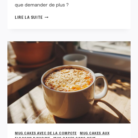
que demander de plus ?
MUG
LIRE LA SUITE
CAKE
AUX
FLOCONS
D’AVOINE,
À
LA
COMPOTE
ET
AU
FROMAGE
BLANC
MUG CAKES AVEC DE LA COMPOTE
·
MUG CAKES AUX