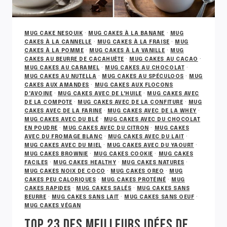
MUG CAKE NESQUIK
·
MUG CAKES À LA BANANE
·
MUG
CAKES À LA CANNELLE
·
MUG CAKES À LA FRAISE
·
MUG
CAKES À LA POMME
·
MUG CAKES À LA VANILLE
·
MUG
CAKES AU BEURRE DE CACAHUÈTE
·
MUG CAKES AU CACAO
·
MUG CAKES AU CARAMEL
·
MUG CAKES AU CHOCOLAT
·
MUG CAKES AU NUTELLA
·
MUG CAKES AU SPÉCULOOS
·
MUG
CAKES AUX AMANDES
·
MUG CAKES AUX FLOCONS
D'AVOINE
·
MUG CAKES AVEC DE L'HUILE
·
MUG CAKES AVEC
DE LA COMPOTE
·
MUG CAKES AVEC DE LA CONFITURE
·
MUG
CAKES AVEC DE LA FARINE
·
MUG CAKES AVEC DE LA WHEY
·
MUG CAKES AVEC DU BLÉ
·
MUG CAKES AVEC DU CHOCOLAT
EN POUDRE
·
MUG CAKES AVEC DU CITRON
·
MUG CAKES
AVEC DU FROMAGE BLANC
·
MUG CAKES AVEC DU LAIT
·
MUG CAKES AVEC DU MIEL
·
MUG CAKES AVEC DU YAOURT
·
MUG CAKES BROWNIE
·
MUG CAKES COOKIE
·
MUG CAKES
FACILES
·
MUG CAKES HEALTHY
·
MUG CAKES NATURES
·
MUG CAKES NOIX DE COCO
·
MUG CAKES OREO
·
MUG
CAKES PEU CALORIQUES
·
MUG CAKES PROTÉINÉ
·
MUG
CAKES RAPIDES
·
MUG CAKES SALÉS
·
MUG CAKES SANS
BEURRE
·
MUG CAKES SANS LAIT
·
MUG CAKES SANS OEUF
·
MUG CAKES VÉGAN
TOP 23 DES MEILLEURS IDÉES DE