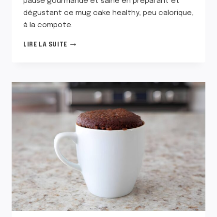
pause gourmande et saine en préparant et
dégustant ce mug cake healthy, peu calorique,
à la compote.
MUG
LIRE LA SUITE
CAKE
HEALTHY,
PEU
CALORIQUE,
À
LA
COMPOTE
DE
POMMES