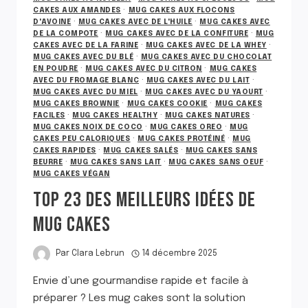
CAKES AUX AMANDES
·
MUG CAKES AUX FLOCONS
D'AVOINE
·
MUG CAKES AVEC DE L'HUILE
·
MUG CAKES AVEC
DE LA COMPOTE
·
MUG CAKES AVEC DE LA CONFITURE
·
MUG
CAKES AVEC DE LA FARINE
·
MUG CAKES AVEC DE LA WHEY
·
MUG CAKES AVEC DU BLÉ
·
MUG CAKES AVEC DU CHOCOLAT
EN POUDRE
·
MUG CAKES AVEC DU CITRON
·
MUG CAKES
AVEC DU FROMAGE BLANC
·
MUG CAKES AVEC DU LAIT
·
MUG CAKES AVEC DU MIEL
·
MUG CAKES AVEC DU YAOURT
·
MUG CAKES BROWNIE
·
MUG CAKES COOKIE
·
MUG CAKES
FACILES
·
MUG CAKES HEALTHY
·
MUG CAKES NATURES
·
MUG CAKES NOIX DE COCO
·
MUG CAKES OREO
·
MUG
CAKES PEU CALORIQUES
·
MUG CAKES PROTÉINÉ
·
MUG
CAKES RAPIDES
·
MUG CAKES SALÉS
·
MUG CAKES SANS
BEURRE
·
MUG CAKES SANS LAIT
·
MUG CAKES SANS OEUF
·
MUG CAKES VÉGAN
TOP 23 DES MEILLEURS IDÉES DE
MUG CAKES
Par
Clara Lebrun
14 décembre 2025
Envie d’une gourmandise rapide et facile à
préparer ? Les mug cakes sont la solution