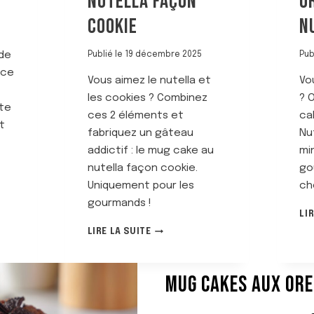
NUTELLA FAÇON
O
COOKIE
N
de
Publié le
19 décembre 2025
Pub
 ce
Vous aimez le nutella et
Vo
les cookies ? Combinez
? 
ute
ces 2 éléments et
ca
t
fabriquez un gâteau
Nu
addictif : le mug cake au
mi
nutella façon cookie.
go
Uniquement pour les
ch
gourmands !
LI
M
LIRE LA SUITE
U
G
C
MUG CAKES AUX OR
A
K
E