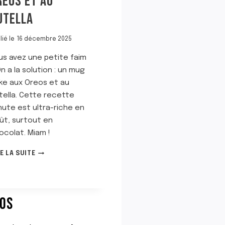
REOS ET AU
UTELLA
lié le
16 décembre 2025
us avez une petite faim
On a la solution : un mug
ke aux Oreos et au
tella. Cette recette
nute est ultra-riche en
ût, surtout en
ocolat. Miam !
M
RE LA SUITE
U
G
C
A
EOS
K
E
A