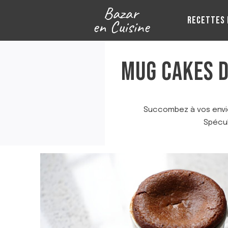
Aller
au
RECETTES 
contenu
MUG CAKES 
Succombez à vos env
Spécul