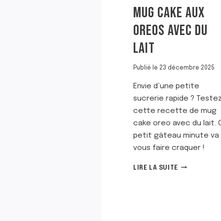
MUG CAKE AUX
OREOS AVEC DU
LAIT
Publié le
23 décembre 2025
Envie d’une petite
sucrerie rapide ? Teste
cette recette de mug
cake oreo avec du lait. 
petit gâteau minute va
vous faire craquer !
M
LIRE LA SUITE
U
G
C
A
K