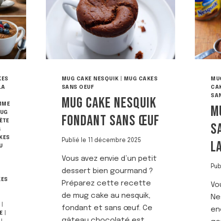
KES
MUG CAKE NESQUIK
|
MUG CAKES
MU
LA
SANS OEUF
CA
SAN
MUG CAKE NESQUIK
MME
M
UG
FONDANT SANS ŒUF
ÈTE
S
G
KES
Publié le
11 décembre 2025
L
U
Vous avez envie d’un petit
Pub
dessert bien gourmand ?
KES
Préparez cette recette
Vo
de mug cake au nesquik,
Ne
|
fondant et sans œuf. Ce
en
E
|
gâteau chocolaté est