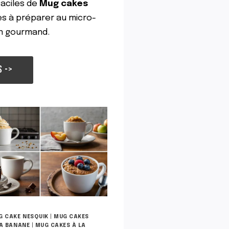
aciles de
Mug cakes
U
es à préparer au micro-
X
O
n gourmand.
R
E
O
S ->
S
E
T
A
U
N
U
T
E
L
L
A
G CAKE NESQUIK
|
MUG CAKES
LA BANANE
|
MUG CAKES À LA