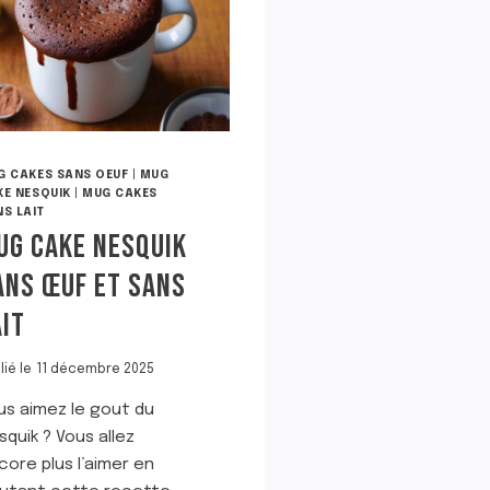
E
S
D
E
M
U
G
C
G CAKES SANS OEUF
|
MUG
A
KE NESQUIK
|
MUG CAKES
K
S LAIT
E
UG CAKE NESQUIK
S
ANS ŒUF ET SANS
AIT
lié le
11 décembre 2025
us aimez le gout du
squik ? Vous allez
core plus l’aimer en