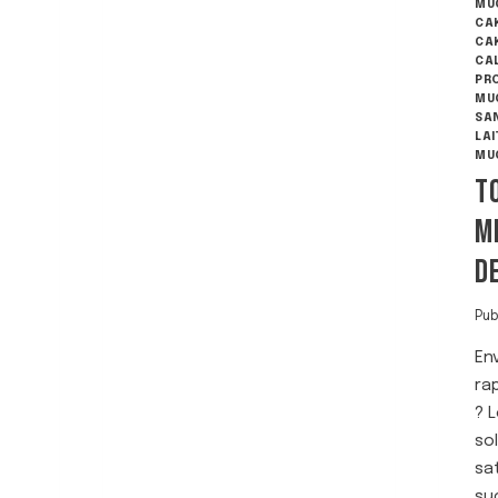
MU
K
CA
E
CA
A
CA
PR
U
MU
X
SA
O
LAI
R
MU
E
T
O
S
M
E
D
T
A
U
Pub
N
U
En
T
ra
E
? 
L
L
so
A
sa
su