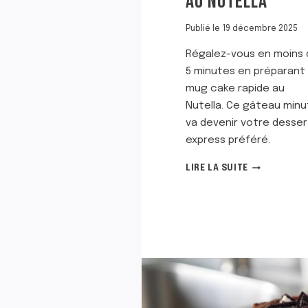
AU NUTELLA
Publié le
19 décembre 2025
Régalez-vous en moins 
5 minutes en préparant
mug cake rapide au
Nutella. Ce gâteau min
va devenir votre desser
express préféré.
M
LIRE LA SUITE
U
G
C
A
K
E
R
A
P
I