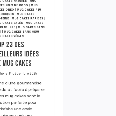
G CAKES NATURES
|
MUG
KES NOIX DE COCO
|
MUG
KES OREO
|
MUG CAKES PEU
LORIQUES
|
MUG CAKES
OTÉINÉ
|
MUG CAKES RAPIDES
|
G CAKES SALÉS
|
MUG CAKES
NS BEURRE
|
MUG CAKES SANS
T
|
MUG CAKES SANS OEUF
|
G CAKES VÉGAN
OP 23 DES
EILLEURS IDÉES
E MUG CAKES
lié le
14 décembre 2025
vie d’une gourmandise
pide et facile à préparer
Les mug cakes sont la
lution parfaite pour
tisfaire une envie
crée en quelques