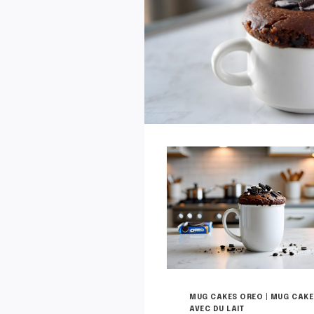
D
E
A
U
N
U
T
E
L
L
A
MUG CAKES OREO
|
MUG CAKE
AVEC DU LAIT