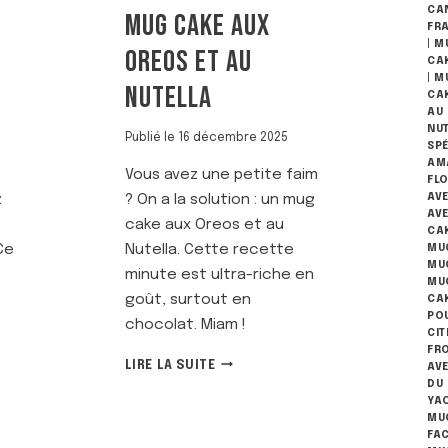
CA
MUG CAKE AUX
FRA
|
MU
OREOS ET AU
CA
|
M
NUTELLA
CA
AU
NU
Publié le
16 décembre 2025
SP
AM
Vous avez une petite faim
FL
z
? On a la solution : un mug
AVE
AV
cake aux Oreos et au
CAK
Ce
Nutella. Cette recette
MUG
MU
minute est ultra-riche en
MU
goût, surtout en
CA
PO
chocolat. Miam !
CI
FR
M
LIRE LA SUITE
AVE
U
DU 
G
YA
MU
C
FAC
A