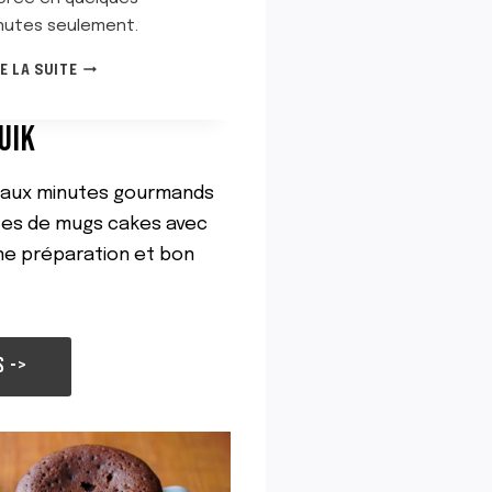
nutes seulement.
T
RE LA SUITE
O
P
UIK
2
3
D
eaux minutes gourmands
E
S
tes de mugs cakes avec
M
ne préparation et bon
E
I
L
L
E
S ->
U
R
S
I
D
É