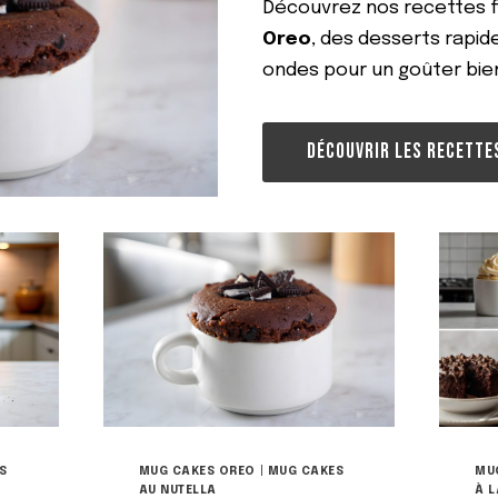
Découvrez nos recettes f
A
Oreo
, des desserts rapid
U
N
ondes pour un goûter bie
U
T
E
DÉCOUVRIR LES RECETTE
L
L
A
F
A
Ç
O
N
C
O
O
K
I
E
S
MUG CAKES OREO
|
MUG CAKES
MU
AU NUTELLA
À 