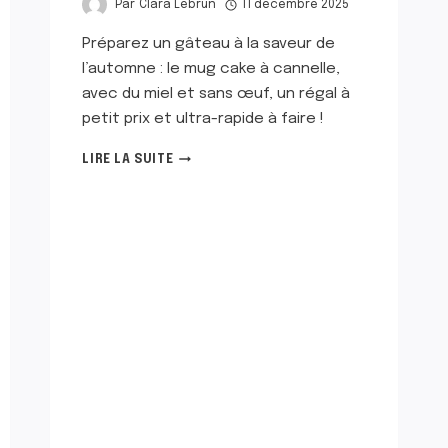
Par
Clara Lebrun
11 décembre 2025
Préparez un gâteau à la saveur de
l’automne : le mug cake à cannelle,
avec du miel et sans œuf, un régal à
petit prix et ultra-rapide à faire !
MUG
LIRE LA SUITE
CAKE
À
LA
CANNELLE,
AU
MIEL
ET
SANS
ŒUF