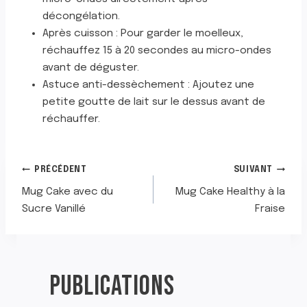
décongélation.
Après cuisson : Pour garder le moelleux,
réchauffez 15 à 20 secondes au micro-ondes
avant de déguster.
Astuce anti-dessèchement : Ajoutez une
petite goutte de lait sur le dessus avant de
réchauffer.
NAVIGATION
PRÉCÉDENT
SUIVANT
Mug Cake avec du
Mug Cake Healthy à la
DE
Sucre Vanillé
Fraise
L’ARTICLE
PUBLICATIONS