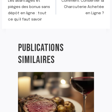
Les avantages et
Comment Conserver la
DE
pièges des bonus sans
Charcuterie Achetée
dépôt en ligne : tout
en Ligne ?
L’ARTICLE
ce qu’il faut savoir
PUBLICATIONS
SIMILAIRES