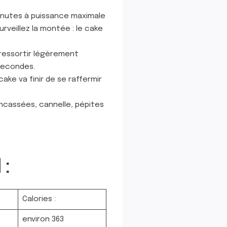
minutes à puissance maximale
Surveillez la montée : le cake
t ressortir légèrement
 secondes.
ake va finir de se raffermir
oncassées, cannelle, pépites
 :
Calories :
environ 363