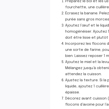
Préparez le bol et les u
fourchette, une cuillèr
Écrasez la banane. Pelez
purée sans gros morceaux
Ajoutez l’œuf et le liq
homogénéiser. Ajoutez 5
doit être lisse et plutôt 
Incorporez les flocons d’
une sorte de farine, pou
bien. Laissez reposer 1 
Ajoutez le miel et la lev
Mélangez jusqu’à obteni
attendez la cuisson.
Ajustez la texture. Si la
liquide, ajoutez 1 cuill
épaisse.
Décorez avant cuisson (
flocons d’avoine pour l