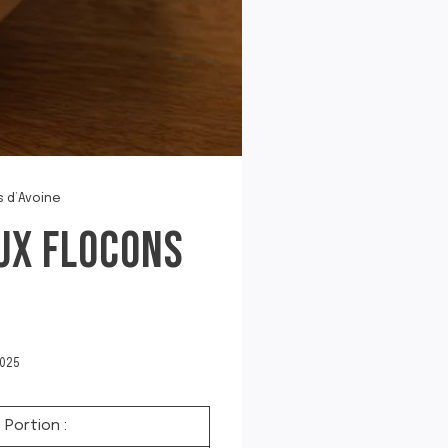
s d’Avoine
UX FLOCONS
025
Portion :