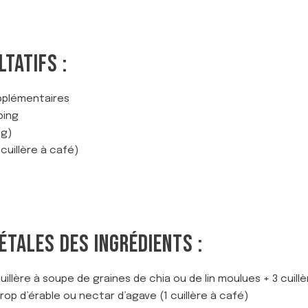
TATIFS :
pplémentaires
ping
 g)
cuillère à café)
ÉTALES DES INGRÉDIENTS :
cuillère à soupe de graines de chia ou de lin moulues + 3 cuill
irop d’érable ou nectar d’agave (1 cuillère à café)