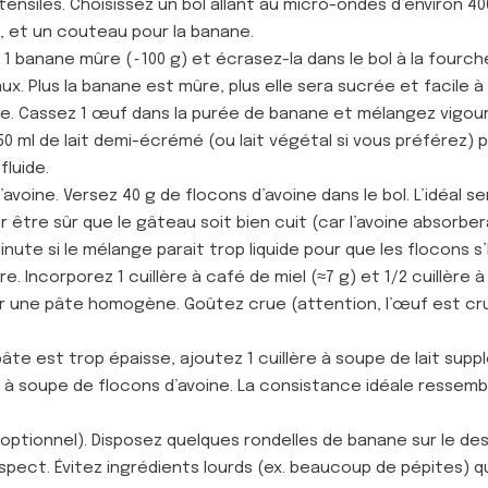
stensiles. Choisissez un bol allant au micro-ondes d’environ 4
e, et un couteau pour la banane.
 1 banane mûre (~100 g) et écrasez-la dans le bol à la fourch
. Plus la banane est mûre, plus elle sera sucrée et facile à
uide. Cassez 1 œuf dans la purée de banane et mélangez vig
0 ml de lait demi-écrémé (ou lait végétal si vous préférez) 
fluide.
avoine. Versez 40 g de flocons d’avoine dans le bol. L’idéal ser
r être sûr que le gâteau soit bien cuit (car l’avoine absorbera
minute si le mélange parait trop liquide pour que les flocons s
ure. Incorporez 1 cuillère à café de miel (≈7 g) et 1/2 cuillère
r une pâte homogène. Goûtez crue (attention, l’œuf est cru) 
 pâte est trop épaisse, ajoutez 1 cuillère à soupe de lait supp
ère à soupe de flocons d’avoine. La consistance idéale resse
optionnel). Disposez quelques rondelles de banane sur le de
’aspect. Évitez ingrédients lourds (ex. beaucoup de pépites)