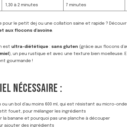
1,30 à 2 minutes
7 minutes
ire pour le petit dej ou une collation saine et rapide ? Déco
et aux flocons d’avoine
.
on est
ultra-diététique
:
sans gluten
(grâce aux flocons d’a
miel
), un peu rustique et avec une texture bien moelleuse. E
ment gourmande !
IEL NÉCESSAIRE :
 ou un bol d’au moins 600 ml, qui est résistant au micro-ond
tit fouet, pour mélanger les ingrédients
r la banane et pourquoi pas une planche à découper
ur ajouter des ingrédients