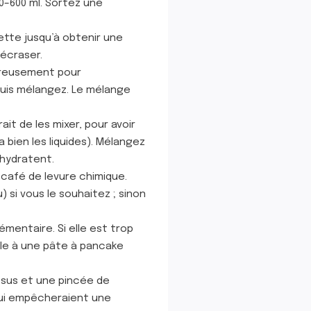
00–600 ml. Sortez une
ette jusqu’à obtenir une
 écraser.
oureusement pour
puis mélangez. Le mélange
ait de les mixer, pour avoir
 bien les liquides). Mélangez
’hydratent.
 à café de levure chimique.
si vous le souhaitez ; sinon
lémentaire. Si elle est trop
mble à une pâte à pancake
ssus et une pincée de
 qui empêcheraient une