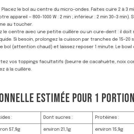
 Placez le bol au centre du micro-ondes. Faites cuire 2 à 3 
tre appareil — 800–1000 W : 2 min ; inférieur : 2 min 30–3 min). 
rme au toucher.
ez le centre avec une petite cuillère ou un cure-dent : il doi
quide. Si besoin, prolongez la cuisson par tranches de 15–20
le bol (attention chaud) et laissez reposer 1 minute. Le bowl c
joutez vos toppings facultatifs (beurre de cacahuète, noix c
 à la cuillère.
ONNELLE ESTIMÉE POUR 1 PORTION
ides :
Dont sucres :
Protéines :
iron 57,9g
environ 21,1g
environ 15,9g