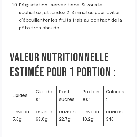
Dégustation : servez tiède. Si vous le
souhaitez, attendez 2–3 minutes pour éviter
d’ébouillanter les fruits frais au contact de la
pâte très chaude.
VALEUR NUTRITIONNELLE
ESTIMÉE POUR 1 PORTION :
Glucide
Dont
Protéin
Calories
Lipides :
s :
sucres :
es :
:
environ
environ
environ
environ
environ
5,6g
63,8g
22,7g
10,2g
346