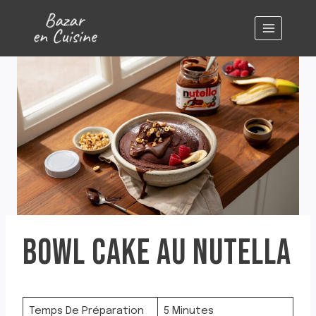
Aller
au
contenu
BOWL CAKE AU NUTELLA
Temps De Préparation
5 Minutes