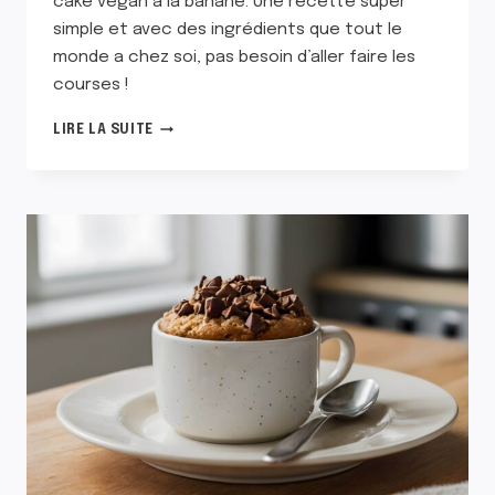
cake végan à la banane. Une recette super
simple et avec des ingrédients que tout le
monde a chez soi, pas besoin d’aller faire les
courses !
MUG
LIRE LA SUITE
CAKE
VÉGAN
À
LA
BANANE