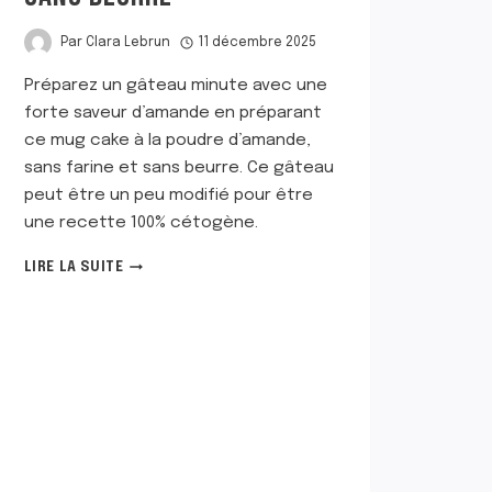
Par
Clara Lebrun
11 décembre 2025
Préparez un gâteau minute avec une
forte saveur d’amande en préparant
ce mug cake à la poudre d’amande,
sans farine et sans beurre. Ce gâteau
peut être un peu modifié pour être
une recette 100% cétogène.
MUG
LIRE LA SUITE
CAKE
À
LA
POUDRE
D’AMANDE,
SANS
FARINE
ET
SANS
BEURRE