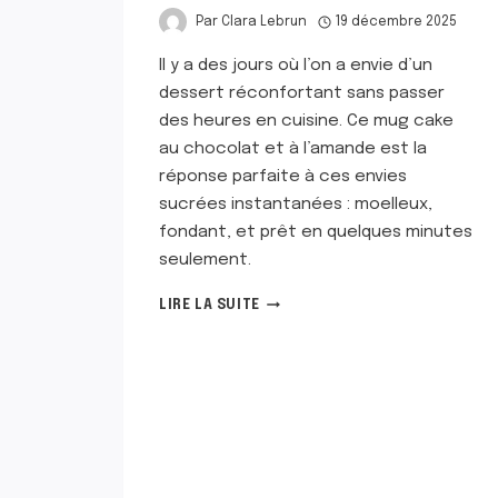
Par
Clara Lebrun
19 décembre 2025
Il y a des jours où l’on a envie d’un
dessert réconfortant sans passer
des heures en cuisine. Ce mug cake
au chocolat et à l’amande est la
réponse parfaite à ces envies
sucrées instantanées : moelleux,
fondant, et prêt en quelques minutes
seulement.
MUG
LIRE LA SUITE
CAKE
AU
CHOCOLAT
ET
À
L’AMANDE