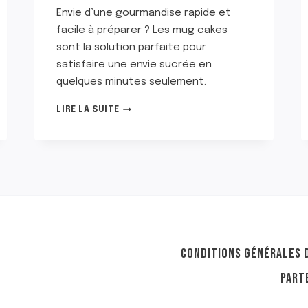
Envie d’une gourmandise rapide et
facile à préparer ? Les mug cakes
sont la solution parfaite pour
satisfaire une envie sucrée en
quelques minutes seulement.
TOP
LIRE LA SUITE
23
DES
MEILLEURS
IDÉES
DE
MUG
CAKES
CONDITIONS GÉNÉRALES D
PART