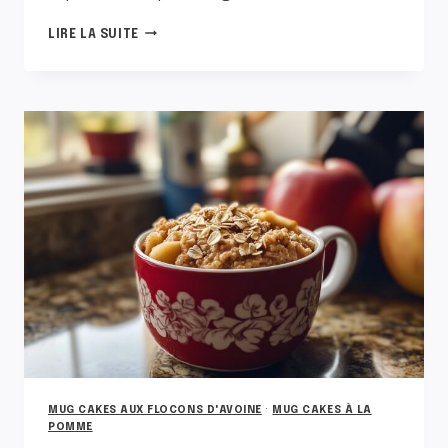
MUG
LIRE LA SUITE
CAKE
À
LA
POMME
ET
AU
CHOCOLAT
MUG CAKES AUX FLOCONS D'AVOINE
·
MUG CAKES À LA
POMME