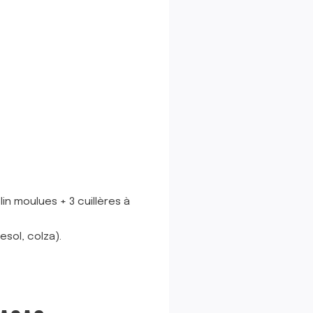
n moulues + 3 cuillères à
sol, colza).