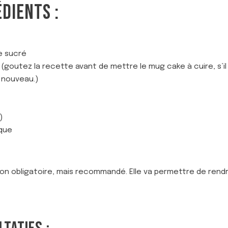
ÉDIENTS :
e sucré
(goutez la recette avant de mettre le mug cake à cuire, s’il
 nouveau.)
)
ique
t non obligatoire, mais recommandé. Elle va permettre de rend