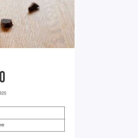
O
025
ne