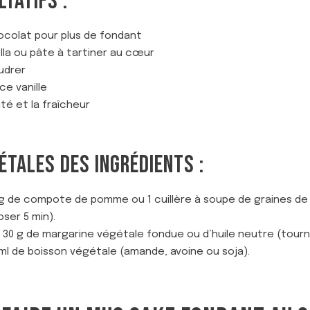
TATIFS :
ocolat pour plus de fondant
ella ou pâte à tartiner au cœur
udrer
ce vanille
ité et la fraîcheur
ÉTALES DES INGRÉDIENTS :
g de compote de pomme ou 1 cuillère à soupe de graines de li
oser 5 min).
 30 g de margarine végétale fondue ou d’huile neutre (tourne
 ml de boisson végétale (amande, avoine ou soja).