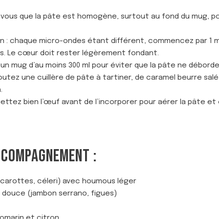
-vous que la pâte est homogène, surtout au fond du mug, p
son : chaque micro-ondes étant différent, commencez par 1 m
s. Le cœur doit rester légèrement fondant.
un mug d’au moins 300 ml pour éviter que la pâte ne déborde 
utez une cuillère de pâte à tartiner, de caramel beurre sal
.
uettez bien l’œuf avant de l’incorporer pour aérer la pâte et
CCOMPAGNEMENT :
carottes, céleri) avec houmous léger
 douce (jambon serrano, figues)
romarin et citron