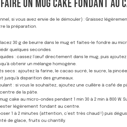
FAIRE UN MUG CAKE FONDANT AU C
nel, si vous avez envie de le démouler) : Graissez légèremen
re la préparation.
 placez 30 g de beurre dans le mug et faites-le fondre au mi
tiédir quelques secondes.
iquides : cassez l’œuf directement dans le mug, puis ajoutez l
squ’à obtenir un mélange homogène.
s secs : ajoutez la farine, le cacao sucré, le sucre, la pincée
 jusqu’à disparition des grumeaux.
ant : si vous le souhaitez, ajoutez une cuillère à café de p
centre de la pâte.
 mug cake au micro-ondes pendant 1 min 30 à 2 min à 800 W. Surv
 rester légèrement fondant au centre.
poser 1 à 2 minutes (attention, c’est très chaud !) puis dég
 de glace, fruits ou chantilly.