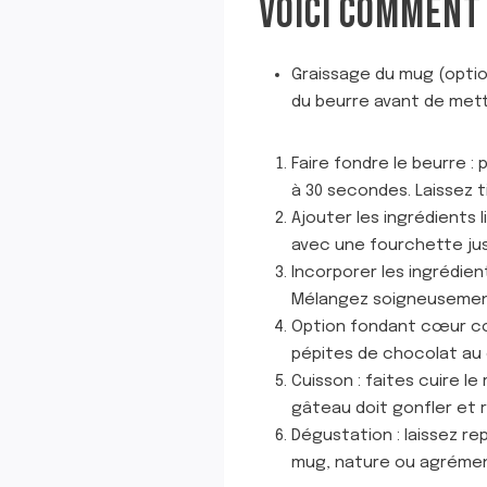
VOICI COMMENT 
Graissage du mug (option
du beurre avant de mett
Faire fondre le beurre :
à 30 secondes. Laissez 
Ajouter les ingrédients l
avec une fourchette ju
Incorporer les ingrédient
Mélangez soigneusement
Option fondant cœur coul
pépites de chocolat au 
Cuisson : faites cuire le
gâteau doit gonfler et
Dégustation : laissez re
mug, nature ou agrémenté