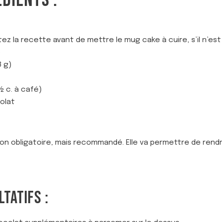
ÉDIENTS :
ez la recette avant de mettre le mug cake à cuire, s’il n’es
)
8 g)
½ c. à café)
olat
t non obligatoire, mais recommandé. Elle va permettre de rend
TATIFS :