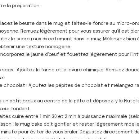
re la préparation.
 Placez le beurre dans le mug et faites-le fondre au micro-o
oyenne. Remuez légèrement pour vous assurer qu’il est bie
outez le sucre roux directement dans le mug. Mélangez bien à 
obtenir une texture homogène.
: Incorporez le jaune d’œuf et fouettez légèrement pour l’
s secs : Ajoutez la farine et la levure chimique. Remuez dou
x.
de chocolat : Ajoutez les pépites de chocolat et mélangez ra
tes un petit creux au centre de la pâte et déposez-y le Nute
cœur fondant.
aites cuire entre 1 min 30 et 2 min à puissance maximale (sel
 cuisson : le mug cake doit gonfler et rester légèrement moell
r 1 minute pour éviter de vous brûler. Dégustez directement 