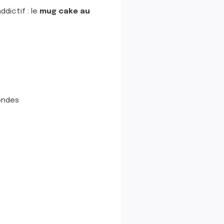
dictif : le
mug cake au
-ondes