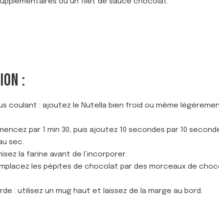
upplémentaires ou un filet de sauce chocolat.
ION :
s coulant : ajoutez le Nutella bien froid ou même légèrement
mencez par 1 min 30, puis ajoutez 10 secondes par 10 seconde
au sec.
isez la farine avant de l’incorporer.
mplacez les pépites de chocolat par des morceaux de chocol
de : utilisez un mug haut et laissez de la marge au bord.