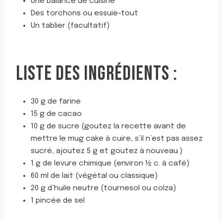
Une balance de cuisine
Des torchons ou essuie-tout
Un tablier (facultatif)
LISTE DES INGRÉDIENTS :
30 g de farine
15 g de cacao
10 g de sucre (goutez la recette avant de
mettre le mug cake à cuire, s’il n’est pas assez
sucré, ajoutez 5 g et goutez à nouveau.)
1 g de levure chimique (environ ½ c. à café)
60 ml de lait (végétal ou classique)
20 g d’huile neutre (tournesol ou colza)
1 pincée de sel