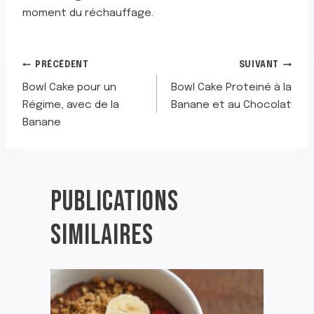
moment du réchauffage.
NAVIGATION
PRÉCÉDENT
SUIVANT
Bowl Cake pour un
Bowl Cake Proteiné à la
DE
Régime, avec de la
Banane et au Chocolat
Banane
L’ARTICLE
PUBLICATIONS
SIMILAIRES