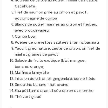
Rouleau de Laitue au Poulet Thaïlandais Sauce
Cacahuète
Filet de saumon grillé au citron et pavot,
accompagné de quinoa
Blancs de poulet marinés au citron et herbes,
avec brocoli vapeur
Quinoa bowl
Poêlée de crevettes sautées à l’ail, riz basmati
Yaourt grec nature, zeste de citron, un filet de
miel et graines de pavot
Salade de fruits exotique (kiwi, mangue,
banane, orange)
Muffins à la myrtille
Infusion de citron et gingembre, servie tiède
Smoothie banane – lait avoine
Eau pétillante aromatisée citron et menthe
Thé vert glacé