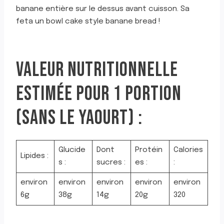
banane entière sur le dessus avant cuisson. Sa
feta un bowl cake style banane bread !
VALEUR NUTRITIONNELLE
ESTIMÉE POUR 1 PORTION
(SANS LE YAOURT) :
Glucide
Dont
Protéin
Calories
Lipides :
s :
sucres :
es :
:
environ
environ
environ
environ
environ
6g
38g
14g
20g
320