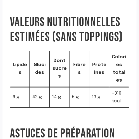
VALEURS NUTRITIONNELLES
ESTIMÉES (SANS TOPPINGS)
Calori
Dont
Lipide
Gluci
Fibre
Proté
es
sucre
s
des
s
ines
total
s
es
~310
9 g
42 g
14 g
5 g
13 g
kcal
ASTUCES DE PRÉPARATION